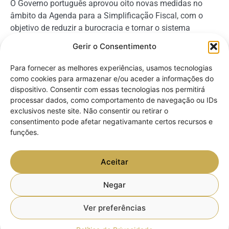
O Governo português aprovou oito novas medidas no
âmbito da Agenda para a Simplificação Fiscal, com o
objetivo de reduzir a burocracia e tornar o sistema
tributário mais acessível para empresas e contribuintes.
Gerir o Consentimento
Para fornecer as melhores experiências, usamos tecnologias
como cookies para armazenar e/ou aceder a informações do
dispositivo. Consentir com essas tecnologias nos permitirá
processar dados, como comportamento de navegação ou IDs
exclusivos neste site. Não consentir ou retirar o
consentimento pode afetar negativamante certos recursos e
funções.
Aceitar
IRS Jovem: como funciona a redução na
Negar
retenção na fonte em 2025
Ver preferências
O IRS Jovem é um regime fiscal que visa apoiar os jovens