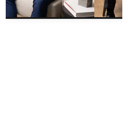
Reis &
Pellicano
Porquê a