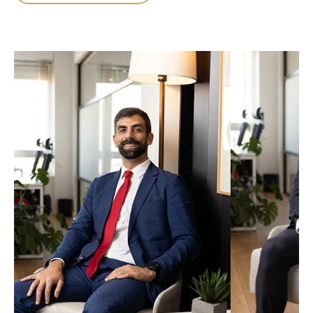
Daniel dos Reis
RODOLFO P
Advogado, Sócio Fundador
Advogado, Sócio
daniel.reis@reispellicano.com
rodolfo.pellican
SABER MAIS
SABER MAIS