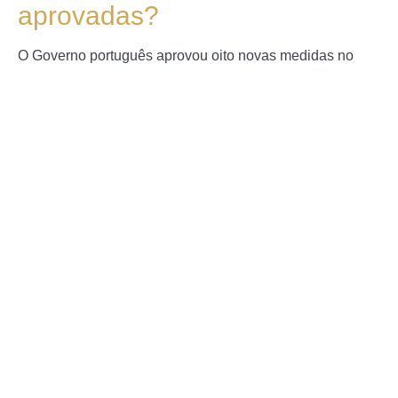
aprovadas?
O Governo português aprovou oito novas medidas no
âmbito da Agenda para a Simplificação Fiscal, com o
objetivo de reduzir a burocracia e tornar o sistema
tributário mais acessível para empresas e contribuintes.
IRS Jovem: como funciona a
redução na retenção na fonte