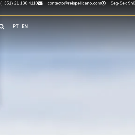
(+351) 21 130 4110
contacto@reispellicano.com
Seg-Sex 9h0
PT
EN